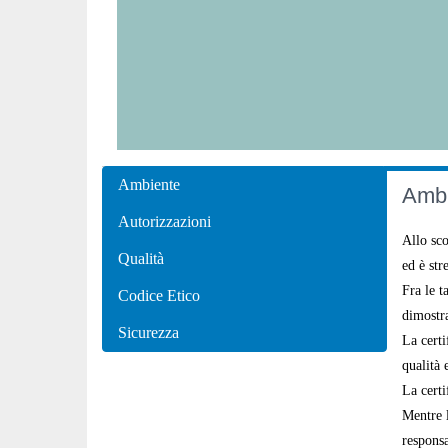
Ambiente
Ambi
Autorizzazioni
Allo sco
Qualità
ed è str
Fra le t
Codice Etico
dimostra
Sicurezza
La certi
qualità 
La certi
Mentre 
responsa